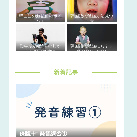
韓国語の勉強前のポイ
韓国語の勉強方法見つ
ント
方
独学成功者5％のしか
韓国語の勉強におすす
知らない勉強法
めの無料アプリ
新着記事
保護中: 発音練習①