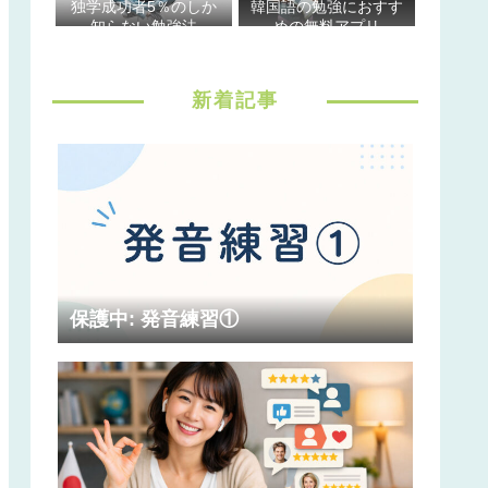
独学成功者5％のしか
韓国語の勉強におすす
知らない勉強法
めの無料アプリ
新着記事
保護中: 発音練習①