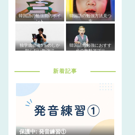
韓国語の勉強前のポイ
韓国語の勉強方法見つ
ント
方
独学成功者5％のしか
韓国語の勉強におすす
知らない勉強法
めの無料アプリ
新着記事
保護中: 発音練習①