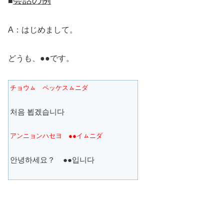
会話の例
■
A：はじめまして。
どうも、●●です。
チョウㇺ ペッケスㇺニダ
처음 뵙겠습니다
アンニョンハセヨ ●●イㇺニダ
안녕하세요？ ●●입니다