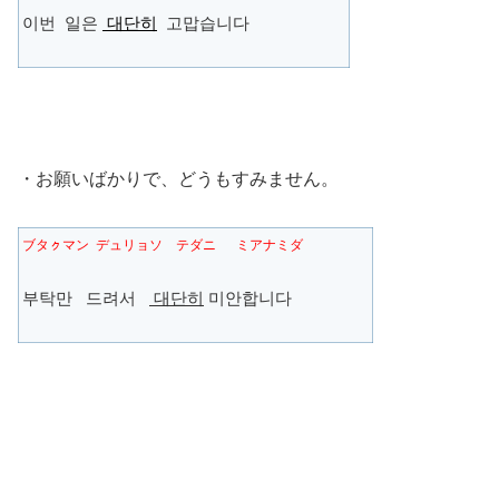
이번 일은
대단히
고맙습니다
・お願いばかりで、どうもすみません。
ブタㇰマン デュリョソ テダニ ミアナミダ
부탁만 드려서
대단히
미안합니다