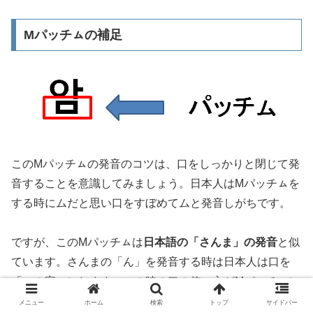
Mパッチㇺの補足
このMパッチㇺの発音のコツは、口をしっかりと閉じて発
音することを意識してみましょう。日本人はMパッチㇺを
する時にムだと思い口をすぼめてムと発音しがちです。
ですが、このMパッチㇺは
日本語の「さんま」の発音
と似
ています。さんまの「ん」を発音する時は日本人は口を
「への字」にします。この時の口の使い方がMパッチㇺに
応用できます。
メニュー
ホーム
検索
トップ
サイドバー