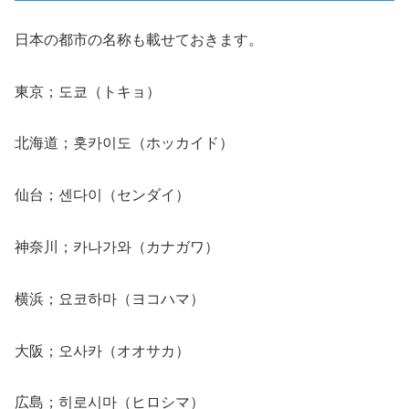
日本の都市の名称も載せておきます。
東京；도쿄（トキョ）
北海道；홋카이도（ホッカイド）
仙台；센다이（センダイ）
神奈川；카나가와（カナガワ）
横浜；요코하마（ヨコハマ）
大阪；오사카（オオサカ）
広島；히로시마（ヒロシマ）