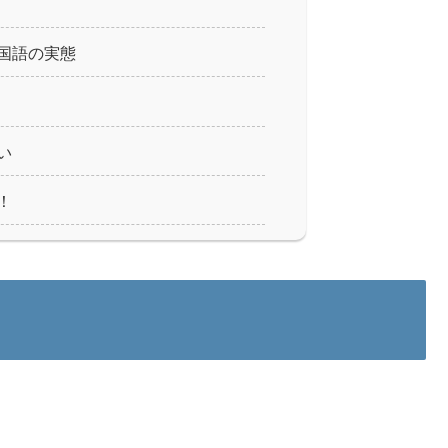
国語の実態
い
！
。