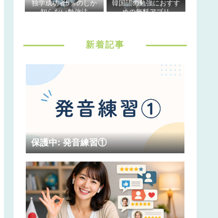
独学成功者5％のしか
韓国語の勉強におすす
知らない勉強法
めの無料アプリ
新着記事
保護中: 発音練習①