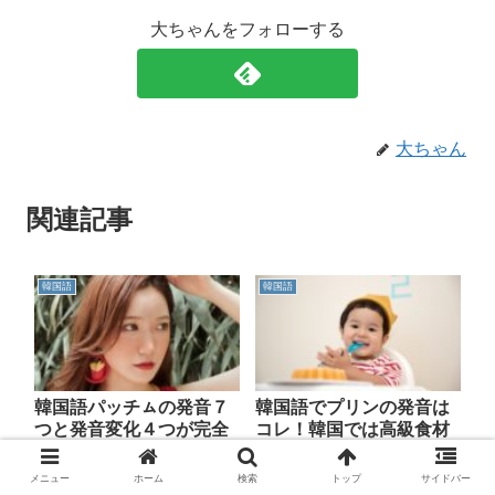
大ちゃんをフォローする
大ちゃん
関連記事
韓国語
韓国語
韓国語パッチㇺの発音７
韓国語でプリンの発音は
つと発音変化４つが完全
コレ！韓国では高級食材
マスターできるお話
なのプリンって！？
メニュー
ホーム
検索
トップ
サイドバー