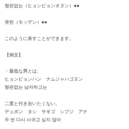
형편없는（ヒョンピョンオヌン）●●
못된（モッデン）●●
このように表すことができます。
【例文】
・最低な男とは、
ヒョンピョンハン ナムジャハゴヌン
형편없는 남자하고는
二度と付き合いたくない。
デュボン タシ サギゴ シプジ アナ
두 번 다시 사귀고 싶지 않아