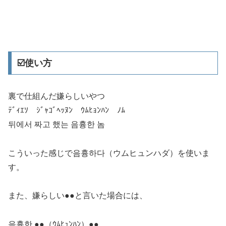
☑️使い方
裏で仕組んだ嫌らしいやつ
ﾃﾞｨｴｿ ｼﾞｬｺﾞﾍｯﾇﾝ ｳﾑﾋｮﾝﾊﾝ ﾉﾑ
뒤에서 짜고 했는 음흉한 놈
こういった感じで음흉하다（ウムヒュンハダ）を使いま
す。
また、嫌らしい●●と言いた場合には、
음흉한 ●●（ｳﾑﾋｭﾝﾊﾝ）●●