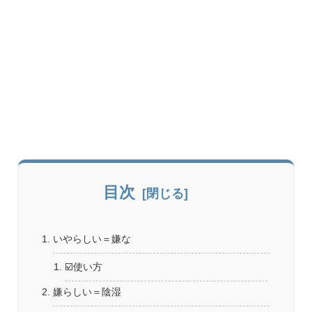
目次
いやらしい＝嫌な
☑️使い方
嫌らしい＝陰湿